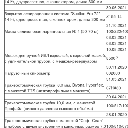
14 Fr, двупросветная, с коннектором, длина 300 мм
30.06.2021
Закрытая аспирационная система "Suction Pro 72" -
Z155-14
14 Fr, однопросветная, с коннектором, длина 300 мм
31.10.2021
Маска силиконовая ларингеальная № 4 (50-70 кг)
100/222/40
08.03.2021
08.03.2021
10.08.2021
Мешок для ручной ИВЛ взрослый, с взрослой маской,
8500P
с удлинительной трубой, с мешком-резервуаром
30.11.2020
Нагрузочный спирометр
002000
31.05.2021
Трахеостомическая трубка 8,0 мм, Bivona Hyperflex,
67HA80
с манжетой TTS (низкопрофильная манжета)
30.04.2021
Трахеостомическая трубка 10,0 мм, с манжетой
100/517/10
Профайл (низкого давления высокого объёма)
28.01.2020
Трахеостомическая трубка с манжетой "Софт Сеал"
в наборе с двумя внутренними канюлями, размер 7.0
100/810/07