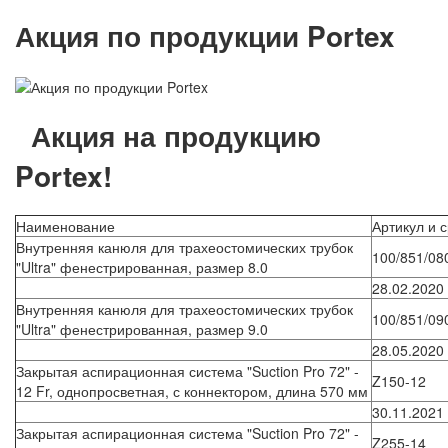
Акция по продукции Portex
А
кция на продукцию
Portex!
Наименование
Артикул и 
Внутренняя канюля для трахеостомических трубок
100/851/08
"Ultra" фенестрированная, размер 8.0
28.02.2020
Внутренняя канюля для трахеостомических трубок
100/851/09
"Ultra" фенестрированная, размер 9.0
28.05.2020
Закрытая аспирационная система "Suction Pro 72" -
Z150-12
12 Fr, однопросветная, с коннектором, длина 570 мм
30.11.2021
Закрытая аспирационная система "Suction Pro 72" -
Z255-14