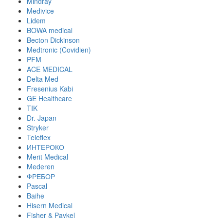
Mindray
Medivice
Lidem
BOWA medical
Becton Dickinson
Medtronic (Covidien)
PFM
ACE MEDICAL
Delta Med
Fresenius Kabi
GE Healthcare
TIK
Dr. Japan
Stryker
Teleflex
ИНТЕРОКО
Merit Medical
Mederen
ФРЕБОР
Pascal
Baihe
Hisern Medical
Fisher & Paykel