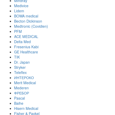
Mindray
Medivice
Lidem
BOWA medical
Becton Dickinson
Medtronic (Covidien)
PFM
ACE MEDICAL
Delta Med
Fresenius Kabi
GE Healthcare
TIK
Dr. Japan
Stryker
Teleflex
ИНТЕРОКО
Merit Medical
Mederen
ФРЕБОР
Pascal
Baihe
Hisern Medical
Fisher & Paykel