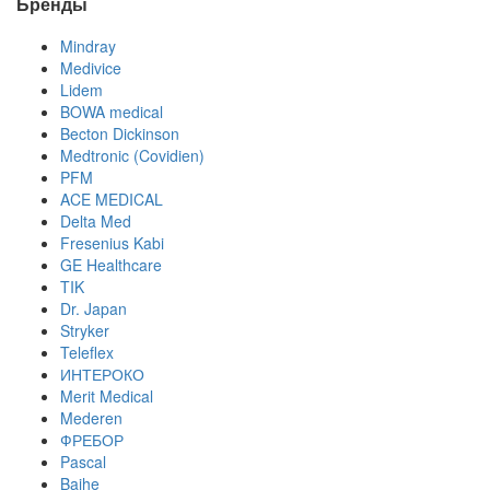
Бренды
Mindray
Medivice
Lidem
BOWA medical
Becton Dickinson
Medtronic (Covidien)
PFM
ACE MEDICAL
Delta Med
Fresenius Kabi
GE Healthcare
TIK
Dr. Japan
Stryker
Teleflex
ИНТЕРОКО
Merit Medical
Mederen
ФРЕБОР
Pascal
Baihe