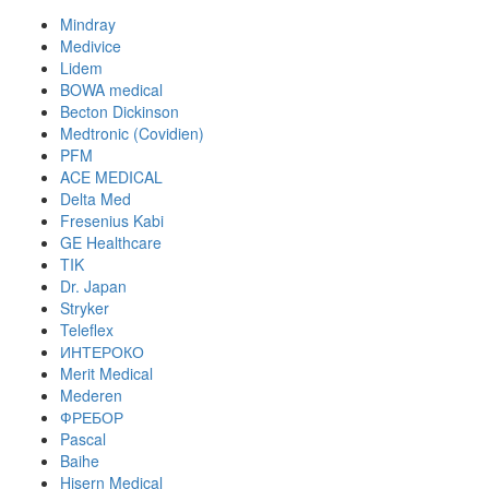
Mindray
Medivice
Lidem
BOWA medical
Becton Dickinson
Medtronic (Covidien)
PFM
ACE MEDICAL
Delta Med
Fresenius Kabi
GE Healthcare
TIK
Dr. Japan
Stryker
Teleflex
ИНТЕРОКО
Merit Medical
Mederen
ФРЕБОР
Pascal
Baihe
Hisern Medical