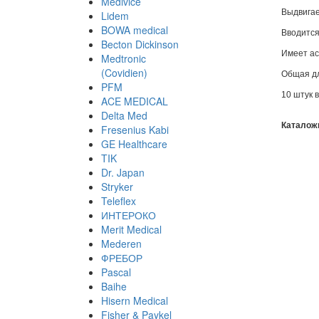
Medivice
Выдвига
Lidem
BOWA medical
Вводится
Becton Dickinson
Имеет а
Medtronic
(Covidien)
Общая дл
PFM
10 штук в
ACE MEDICAL
Delta Med
Каталож
Fresenius Kabi
GE Healthcare
TIK
Dr. Japan
Stryker
Teleflex
ИНТЕРОКО
Merit Medical
Mederen
ФРЕБОР
Pascal
Baihe
Hisern Medical
Fisher & Paykel