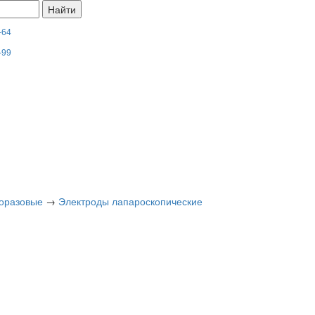
-64
-99
норазовые
→
Электроды лапароскопические