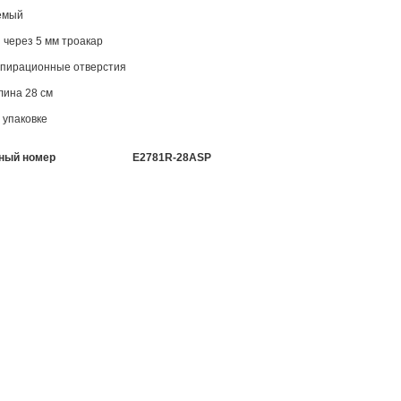
емый
 через 5 мм троакар
спирационные отверстия
ина 28 см
 упаковке
ный номер
E2781R-28ASP