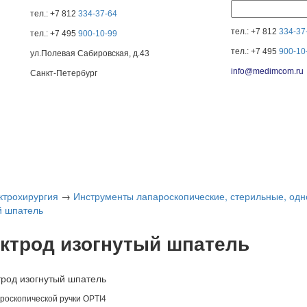
тел.: +7 812
334-37-64
тел.: +7 812
334-37
тел.: +7 495
900-10-99
тел.: +7 495
900-10
ул.Полевая Сабировская, д.43
info@medimcom.ru
Санкт-Петербург
ктрохирургия
→
Инструменты лапароскопические, стерильные, од
й шпатель
ктрод изогнутый шпатель
роскопической ручки OPTI4