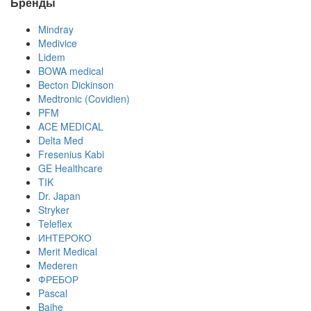
Бренды
Mindray
Medivice
Lidem
BOWA medical
Becton Dickinson
Medtronic (Covidien)
PFM
ACE MEDICAL
Delta Med
Fresenius Kabi
GE Healthcare
TIK
Dr. Japan
Stryker
Teleflex
ИНТЕРОКО
Merit Medical
Mederen
ФРЕБОР
Pascal
Baihe