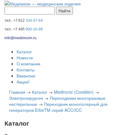
тел.: +7 812
334-37-64
тел.: +7 495
900-10-99
info@medimcom.ru
Каталог
Новости
О компании
Контакты
Вакансии
Акции!
Главная
→
Каталог
→
Medtronic (Covidien)
→
Электрохирургия
→
Переходники многоразовые
нестерильные
→
Переходник монополярный для
генераторов ErbeTM серий ACC/ICC
Каталог