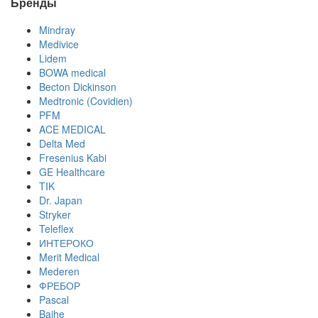
Бренды
Mindray
Medivice
Lidem
BOWA medical
Becton Dickinson
Medtronic (Covidien)
PFM
ACE MEDICAL
Delta Med
Fresenius Kabi
GE Healthcare
TIK
Dr. Japan
Stryker
Teleflex
ИНТЕРОКО
Merit Medical
Mederen
ФРЕБОР
Pascal
Baihe