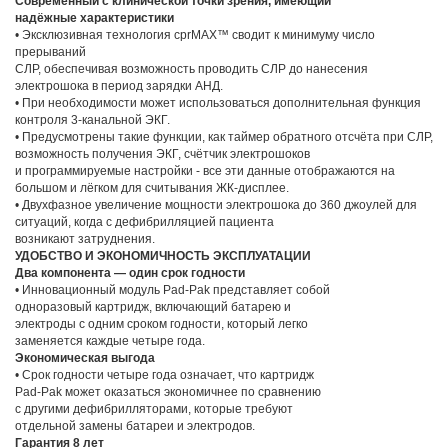
Современный с клинической точки зрения, имеющий
надёжные
характеристики
• Эксклюзивная технология cprMAX™ сводит к минимуму число
прерываний
СЛР, обеспечивая возможность проводить СЛР до нанесения
электрошока в период зарядки АНД.
• При необходимости может использоваться дополнительная функция
контроля 3-канальной ЭКГ.
• Предусмотрены такие функции, как таймер обратного отсчёта при СЛР,
возможность получения ЭКГ, счётчик электрошоков
и программируемые настройки - все эти данные отображаются на
большом и лёгком для считывания ЖК-дисплее.
• Двухфазное увеличение мощности электрошока до 360 джоулей для
ситуаций, когда с дефибрилляцией пациента
возникают затруднения.
УДОБСТВО И ЭКОНОМИЧНОСТЬ ЭКСПЛУАТАЦИИ
Два компонента — один срок годности
• Инновационный модуль Pad-Pak представляет собой
одноразовый картридж, включающий батарею и
электроды с одним сроком годности, который легко
заменяется каждые четыре года.
Экономическая выгода
• Срок годности четыре года означает, что картридж
Pad-Pak может оказаться экономичнее по сравнению
с другими дефибрилляторами, которые требуют
отдельной замены батареи и электродов.
Гарантия 8 лет