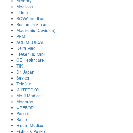
Mindray
Medivice
Lidem
BOWA medical
Becton Dickinson
Medtronic (Covidien)
PFM
ACE MEDICAL
Delta Med
Fresenius Kabi
GE Healthcare
TIK
Dr. Japan
Stryker
Teleflex
ИНТЕРОКО
Merit Medical
Mederen
ФРЕБОР
Pascal
Baihe
Hisern Medical
Fisher & Paykel