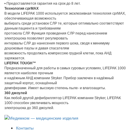
• Предоставляется гарантия на срок до 8 лет.
Технология cprMAX
В модели LIFEPAK 1000 используется эксклюзивная технология cprMAX,
обеспечивающая возможность
выбирать среди установок СЛР те, которые оптимально соответствуют
данным пациента и требованиям
протокола СЛР. Функция проведения СЛР перед нанесением
электрошока позволяет регулировать
интервалы СЛР до нанесения первого шока, сводя к минимуму
дошоковые паузы и давая спасателям
возможность продолжать компрессию грудной клетки, пока АНД
заряжается.
LIFEPAK TOUGH™
Предназначенный для работы в самых суровых условиях, LIFEPAK 1000
является наиболее прочным
и надёжным АНД компании Stryker. Прибор заключен в надёжный
защитный корпус, оснащённый
демпферами. Имеет высокую степень пыле- и влагозащиты.
360 джоулей
Как любой другой дефибриллятор LIFEPAK компании Stryker, LIFEPAK
1000 способен увеличивать мощность
электрошока до 360 джоулей.
Контакты